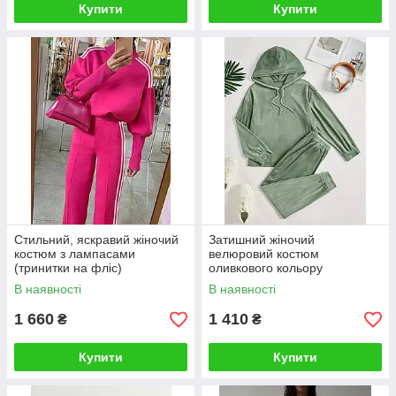
Купити
Купити
Стильний, яскравий жіночий
Затишний жіночий
костюм з лампасами
велюровий костюм
(тринитки на фліс)
оливкового кольору
В наявності
В наявності
1 660
1 410
₴
₴
Купити
Купити