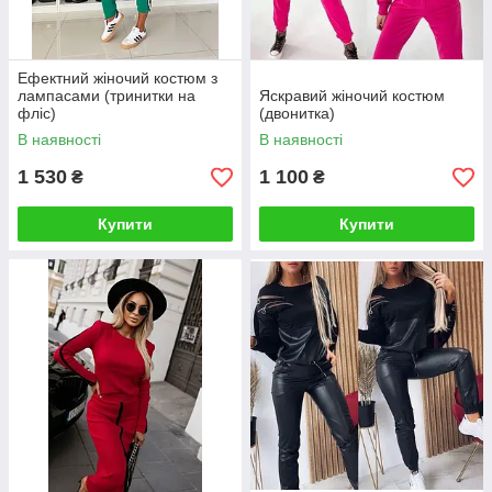
Ефектний жіночий костюм з
лампасами (тринитки на
Яскравий жіночий костюм
фліс)
(двонитка)
В наявності
В наявності
1 530
1 100
₴
₴
Купити
Купити