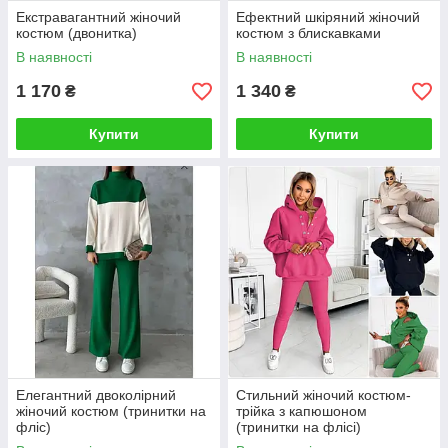
Екстравагантний жіночий
Ефектний шкіряний жіночий
костюм (двонитка)
костюм з блискавками
В наявності
В наявності
1 170
1 340
₴
₴
Купити
Купити
Елегантний двоколірний
Стильний жіночий костюм-
жіночий костюм (тринитки на
трійка з капюшоном
фліс)
(тринитки на флісі)