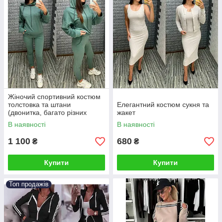
Жіночий спортивний костюм
толстовка та штани
Елегантний костюм сукня та
(двонитка, багато різних
жакет
кольорів)
В наявності
В наявності
1 100
680
₴
₴
Купити
Купити
Топ продажів