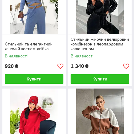
Стильний жіночий велюровий
Стильний та елегантний
комбінезон з леопардовим
жіночий костюм двійка
капюшоном
В наявності
В наявності
920
1 340
₴
₴
Купити
Купити