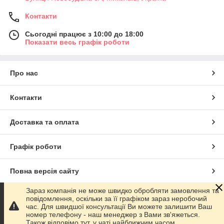
Контакти
Сьогодні працює з 10:00 до 18:00
Показати весь графік роботи
Про нас
Контакти
Доставка та оплата
Графік роботи
Повна версія сайту
Зараз компанія не може швидко обробляти замовлення та
Сайт створено на маркетплейсі
Prom.ua
повідомлення, оскільки за її графіком зараз неробочий
час. Для швидшої консультації Ви можете залишити Ваш
номер телефону - наш менеджер з Вами зв'яжеться.
Політика конфіденційності
Також відповімо тут, у чаті найближчим часом.