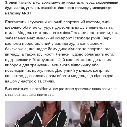
Згодом наявність кольорів може змінюватися, перед замовленням,
будь ласка, уточніть наявність бажаного кольору у менеджера
магазину ARUT
Елегантний і сучасний жіночий спортивний костюм, який
ідеально облягає фігуру, підкреслить вашу впевненість та
стиль. Модель виготовлена з якісної еластичної тканини, яка
забезпечує максимальний комфорт і свободу рухів. Верх
костюма представлений у вигляді худі з капюшоном і
блискавкою, що надає йому динамічного та спортивного
вигляду, а також зручності. Легінси чудово облягають ноги,
підкреслюючи їх стрункість. Цей костюм стане ідеальним
вибором для тренувань, активного відпочинку або
повсякденних прогулянок. Доступний у кількох колірних
варіантах, дозволяючи вам обрати модель, що відповідає
вашому настрою та стилю.
Визначиться з потрібни
м Вам розміром допоможе наша розмірна
сітка, розташована нижче ↓↓↓.