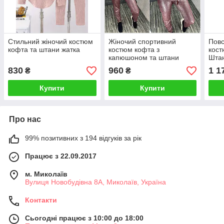
Стильний жіночий костюм
Жіночий спортивний
Повс
кофта та штани жатка
костюм кофта з
кост
капюшоном та штани
Шта
830
960
1 1
₴
₴
Купити
Купити
Про нас
99% позитивних з 194 відгуків за рік
Працює з 22.09.2017
м. Миколаїв
Вулиця Новобудівна 8А, Миколаїв, Україна
Контакти
Сьогодні працює з 10:00 до 18:00