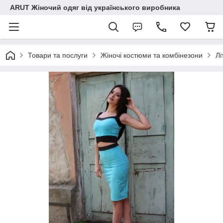
ARUT Жіночий одяг від українського виробника
Товари та послуги
Жіночі костюми та комбінезони
Лі