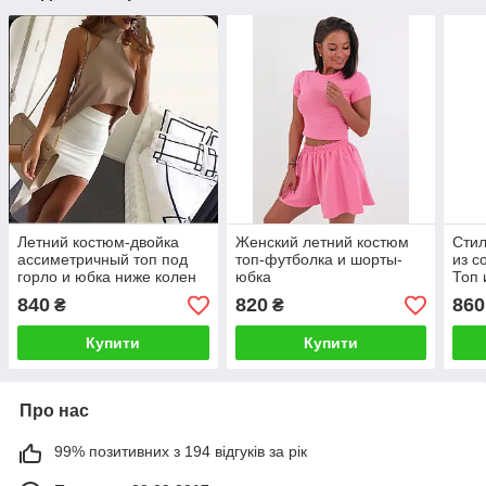
Летний костюм-двойка
Женский летний костюм
Стил
ассиметричный топ под
топ-футболка и шорты-
из с
горло и юбка ниже колен
юбка
Топ 
840
820
860
₴
₴
Купити
Купити
Про нас
99% позитивних з 194 відгуків за рік