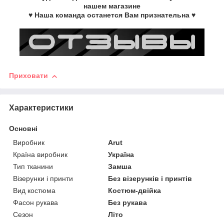
нашем магазине
♥ Наша команда останется Вам признательна ♥
Приховати
Характеристики
Основні
Виробник
Arut
Країна виробник
Україна
Тип тканини
Замша
Візерунки і принти
Без візерунків і принтів
Вид костюма
Костюм-двійка
Фасон рукава
Без рукава
Сезон
Літо