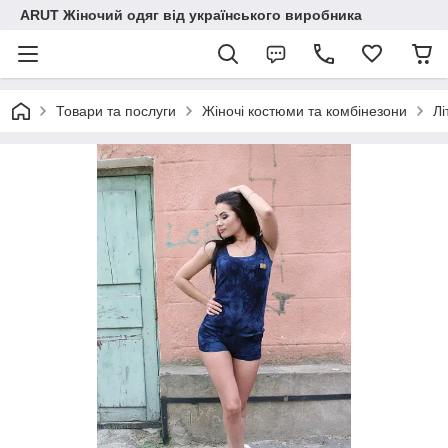
ARUT Жіночий одяг від українського виробника
Товари та послуги
Жіночі костюми та комбінезони
Лі