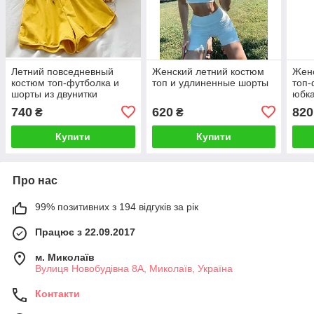
Летний повседневный
Женский летний костюм
Женс
костюм топ-футболка и
топ и удлиненные шорты
топ-
шорты из двунитки
юбк
740
620
820
₴
₴
Купити
Купити
Про нас
99% позитивних з 194 відгуків за рік
Працює з 22.09.2017
м. Миколаїв
Вулиця Новобудівна 8А, Миколаїв, Україна
Контакти