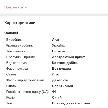
Приховати
Характеристики
Основні
Виробник
Arut
Країна виробник
Україна
Тип тканини
Віскоза
Візерунки і принти
Абстрактний принт
Вид костюма
Костюм-двійка
Фасон рукава
Без рукава
Сезон
Літо
Фасон вирізу горловини
Декольте
Стиль
Спортивний
Розмір жіночого одягу (UA)
44
Колір
Синій
Тип
Повсякденний костюм