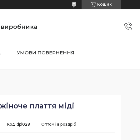
Кошик
о виробника
А
УМОВИ ПОВЕРНЕННЯ
жіноче плаття міді
Код:
dpl028
Оптом і в роздріб