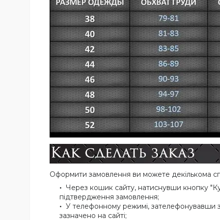
Оформити замовлення ви можете декількома с
Через кошик сайту, натиснувши кнопку "Ку
підтвердження замовлення;
У телефонному режимі, зателефонувавши за 
зазначено на сайті;