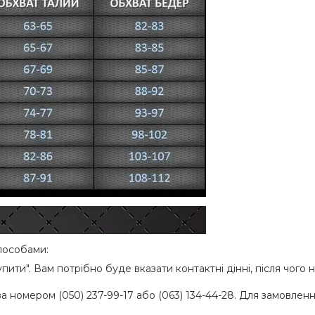
пособами:
пити". Вам потрібно буде вказати контактні дiнні, після чо
номером (050) 237-99-17 або (063) 134-44-28. Для замовлення