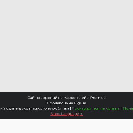
Сайт створений на маркетплейсі
Prom.ua
Продавець на Bigl.ua
ARUT Жіночий стильний одяг від українського виробника |
Поскаржитися на контент
|
Полі
Select Language
▼