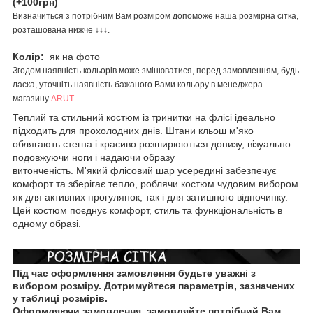
(+100грн)
Визначиться з потрібним Вам розміром допоможе наша розмірна сітка,
розташована нижче ↓↓↓.
Колір:
як на фото
Згодом наявність кольорів може змінюватися, перед замовленням, будь
ласка, уточніть наявність бажаного Вами кольору в менеджера
магазину
ARUT
Теплий та стильний костюм із тринитки на флісі ідеально
підходить для прохолодних днів. Штани кльош м'яко
облягають стегна і красиво розширюються донизу, візуально
подовжуючи ноги і надаючи образу
витонченість. М'який флісовий шар усередині забезпечує
комфорт та зберігає тепло, роблячи костюм чудовим вибором
як для активних прогулянок, так і для затишного відпочинку.
Цей костюм поєднує комфорт, стиль та функціональність в
одному образі.
Під час оформлення замовлення будьте уважні з
вибором розміру. Дотримуйтеся параметрів, зазначених
у таблиці розмірів.
Оформляючи замовлення, замовляйте потрібний Вам