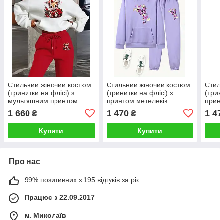
Стильний жіночий костюм
Стильний жіночий костюм
Стил
(тринитки на флісі) з
(тринитки на флісі) з
(три
мультяшним принтом
принтом метелеків
прин
1 660
1 470
1 4
₴
₴
Купити
Купити
Про нас
99% позитивних з 195 відгуків за рік
Працює з 22.09.2017
м. Миколаїв