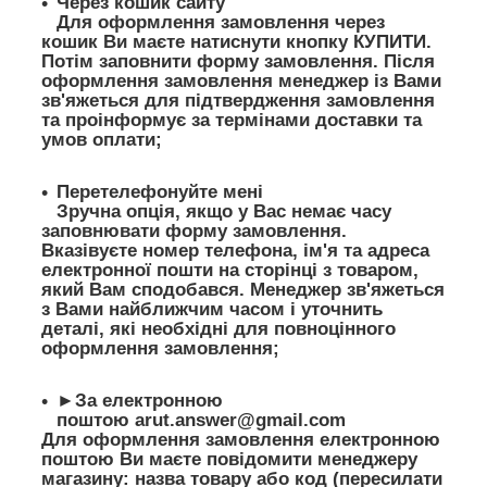
Через кошик сайту
Для оформлення замовлення через
кошик Ви маєте натиснути кнопку КУПИТИ.
Потім заповнити форму замовлення. Після
оформлення замовлення менеджер із Вами
зв'яжеться для підтвердження замовлення
та проінформує за термінами доставки та
умов оплати;
Перетелефонуйте мені
Зручна опція, якщо у Вас немає часу
заповнювати форму замовлення.
Вказівуєте номер телефона, ім'я та адреса
електронної пошти на сторінці з товаром,
який Вам сподобався. Менеджер зв'яжеться
з Вами найближчим часом і уточнить
деталі, які необхідні для повноцінного
оформлення замовлення;
►За електронною
поштою
arut.answer@gmail.com
Для оформлення замовлення електронною
поштою Ви маєте повідомити менеджеру
магазину: назва товару або код (пересилати