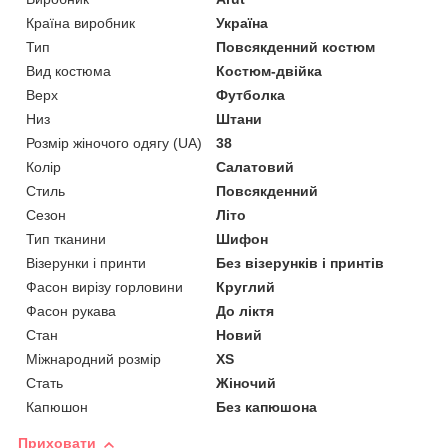
Країна виробник
Україна
Тип
Повсякденний костюм
Вид костюма
Костюм-двійка
Верх
Футболка
Низ
Штани
Розмір жіночого одягу (UA)
38
Колір
Салатовий
Стиль
Повсякденний
Сезон
Літо
Тип тканини
Шифон
Візерунки і принти
Без візерунків і принтів
Фасон вирізу горловини
Круглий
Фасон рукава
До ліктя
Стан
Новий
Міжнародний розмір
XS
Стать
Жіночий
Капюшон
Без капюшона
Приховати