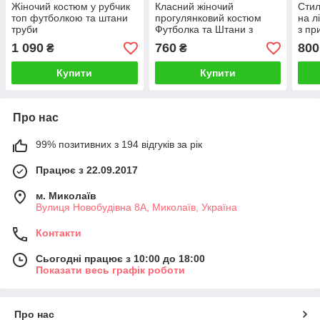
Жіночий костюм у рубчик
Класний жіночий
Стил
топ футболкою та штани
прогулянковий костюм
на л
труби
Футболка та Штани з
з пр
високою посадкою
1 090
760
800
₴
₴
Купити
Купити
Про нас
99% позитивних з 194 відгуків за рік
Працює з 22.09.2017
м. Миколаїв
Вулиця Новобудівна 8А, Миколаїв, Україна
Контакти
Сьогодні працює з 10:00 до 18:00
Показати весь графік роботи
Про нас