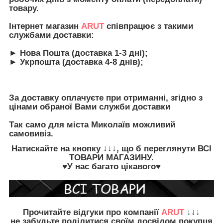
товару.
Інтернет магазин
ARUT
співпрацює з такими
службами доставки:
► Нова Пошта (доставка 1-3 дні);
► Укрпошта (доставка 4-8 днів);
За доставку оплачуєте при отриманні, згідно з
цінами обраної Вами служби доставки
Так само для міста Миколаїв можливий
самовивіз.
Натискайте на кнопку
↓↓↓, що б переглянути
ВСІ
ТОВАРИ
МАГАЗИНУ.
♥У нас багато цікавого♥
Прочитайте
відгуки про компанії
ARUT
↓↓↓
не забудьте
поділитися своїм досвідом
покупця