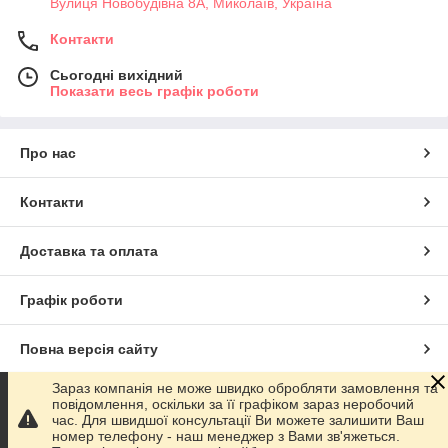
Вулиця Новобудівна 8А, Миколаїв, Україна
Контакти
Сьогодні вихідний
Показати весь графік роботи
Про нас
Контакти
Доставка та оплата
Графік роботи
Повна версія сайту
Зараз компанія не може швидко обробляти замовлення та
Сайт створено на маркетплейсі
Prom.ua
повідомлення, оскільки за її графіком зараз неробочий
час. Для швидшої консультації Ви можете залишити Ваш
номер телефону - наш менеджер з Вами зв'яжеться.
Політика конфіденційності