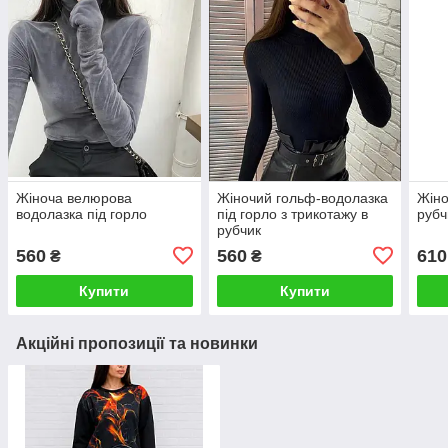
Жіноча велюрова
Жіночий гольф-водолазка
Жіно
водолазка під горло
під горло з трикотажу в
рубч
рубчик
560
560
610
₴
₴
Купити
Купити
Акційні пропозиції та новинки