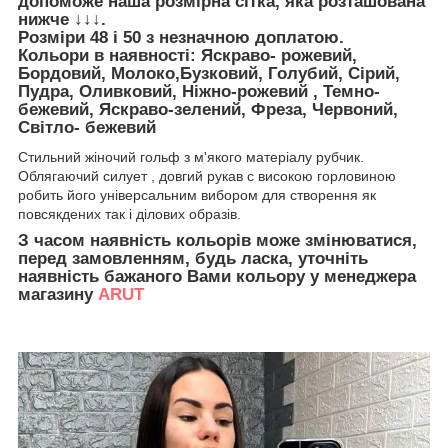
допоможе наша розмірна сітка, яка розташована
нижче ↓↓↓.
Розміри 48 і 50 з незначною доплатою.
Кольори в наявності:
Яскраво- рожевий,
Бордовий, Молоко,Бузковий, Голубий, Сірий,
Пудра, Оливковий, Ніжно-рожевий , Темно-
бежевий, Яскраво-зелений, Фреза, Червоний,
Світло- бежевий
Стильний жіночий гольф з м'якого матеріалу рубчик.
Облягаючий силует , довгий рукав с високою горловиною
робить його універсальним вибором для створення як
повсякдених так і ділових образів.
З часом наявність кольорів може змінюватися,
перед замовленням, будь ласка, уточніть
наявність бажаного Вами кольору у менеджера
магазину
ARUT