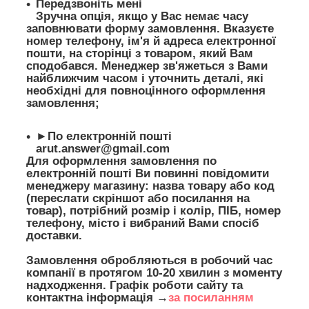
Передзвоніть мені
Зручна опція, якщо у Вас немає часу
заповнювати форму замовлення. Вказуєте
номер телефону, ім'я й адреса електронної
пошти, на сторінці з товаром, який Вам
сподобався. Менеджер зв'яжеться з Вами
найближчим часом і уточнить деталі, які
необхідні для повноцінного оформлення
замовлення;
►По електронній пошті
arut.answer@gmail.com
Для оформлення замовлення по
електронній пошті Ви повинні повідомити
менеджеру магазину: назва товару або код
(переслати скріншот або посилання на
товар), потрібний розмір і колір, ПІБ, номер
телефону, місто і вибраний Вами спосіб
доставки.
Замовлення обробляються в робочий час
компанії в протягом 10-20 хвилин з моменту
надходження. Графік роботи сайту та
контактна інформація →
за посиланням