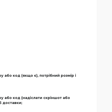
або код (якщо є), потрібний розмір і
у або код (надіслати скріншот або
б доставки;