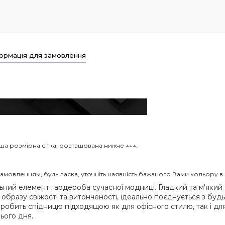
ормація для замовлення
а розмірна сітка, розташована нижче ↓↓↓.
замовленням, будь ласка, уточніть наявність бажаного Вами кольору 
льний елемент гардероба сучасної модниці. Гладкий та м'який
 образу свіжості та витонченості, ідеально поєднується з буд
 робить спідницю підходящою як для офісного стилю, так і для
ього дня.