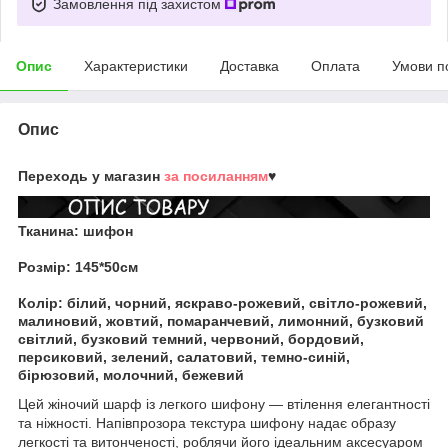
Замовлення під захистом
Опис
Характеристики
Доставка
Оплата
Умови п
Опис
Переходь у магазин
за посиланням
♥
Тканина:
шифон
Розмір:
145*50см
Колір:
білий, чорний, яскраво-рожевий, світло-рожевий,
малиновий, жовтий, помаранчевий, лимонний, бузковий
світлий, бузковий темний, червоний, бордовий,
персиковий, зелений, салатовий, темно-синій,
бірюзовий, молочний, бежевий
Цей жіночий шарф із легкого шифону — втілення елегантності
та ніжності. Напівпрозора текстура шифону надає образу
легкості та витонченості, роблячи його ідеальним аксесуаром