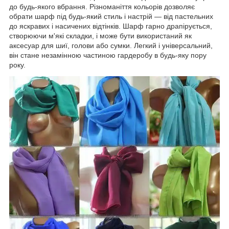
до будь-якого вбрання. Різноманіття кольорів дозволяє
обрати шарф під будь-який стиль і настрій — від пастельних
до яскравих і насичених відтінків. Шарф гарно драпірується,
створюючи м'які складки, і може бути використаний як
аксесуар для шиї, голови або сумки. Легкий і універсальний,
він стане незамінною частиною гардеробу в будь-яку пору
року.