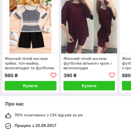
Жіночий літній костюм
Жіночий літній костюм:
Жіно
трійка: топ-майка,
футболка вільного крою і
футб
велосипедки та футболка
велосипедки
з при
із сітки
THI
980
390
880
₴
₴
Купити
Купити
Про нас
99% позитивних з 194 відгуків за рік
Працює з 22.09.2017