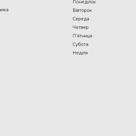
Понеділок
ника
Вівторок
Середа
Четвер
Пʼятниця
Субота
Неділя