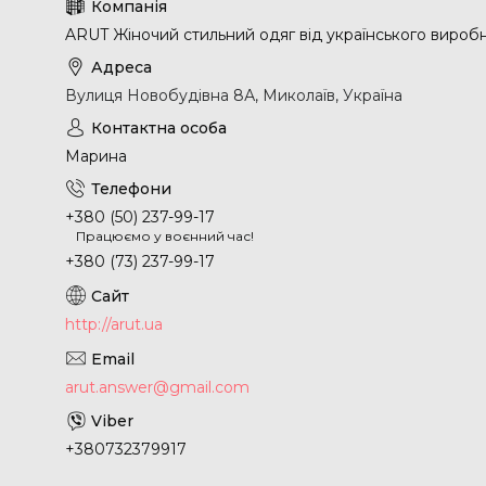
ARUT Жіночий стильний одяг від українського вироб
Вулиця Новобудівна 8А, Миколаїв, Україна
Марина
+380 (50) 237-99-17
Працюємо у воєнний час!
+380 (73) 237-99-17
http://arut.ua
arut.answer@gmail.com
+380732379917