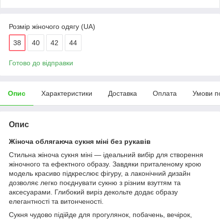
Розмір жіночого одягу (UA)
38
40
42
44
Готово до відправки
Опис
Характеристики
Доставка
Оплата
Умови п
Опис
Жіноча облягаюча сукня міні без рукавів
Стильна жіноча сукня міні — ідеальний вибір для створення
жіночного та ефектного образу. Завдяки приталеному крою
модель красиво підкреслює фігуру, а лаконічний дизайн
дозволяє легко поєднувати сукню з різним взуттям та
аксесуарами. Глибокий виріз декольте додає образу
елегантності та витонченості.
Сукня чудово підійде для прогулянок, побачень, вечірок,