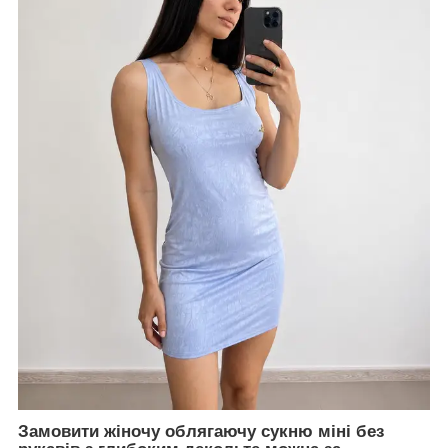
Замовити жіночу облягаючу сукню міні без