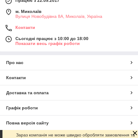
Працює з 22.09.2017
м. Миколаїв
Вулиця Новобудівна 8А, Миколаїв, Україна
Контакти
Сьогодні працює з 10:00 до 18:00
Показати весь графік роботи
Про нас
Контакти
Доставка та оплата
Графік роботи
Повна версія сайту
Зараз компанія не може швидко обробляти замовлення та
Сайт створено на маркетплейсі
Prom.ua