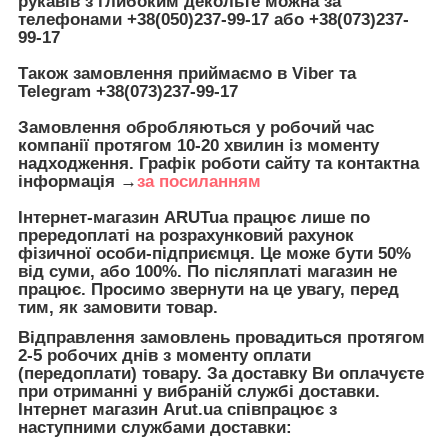
рукавів з глибоким декольте можна за
телефонами
+38(050)237-99-17 або +38(073)237-
99-17
Також замовлення приймаємо в Viber та
Telegram
+38(073)237-99-17
Замовлення обробляються у робочий час
компанії протягом 10-20 хвилин із моменту
надходження. Графік роботи сайту та контактна
інформація →
за посиланням
Інтернет-магазин ARUTua працює лише по
прередоплаті на розрахунковий рахунок
фізичної особи-підприємця. Це може бути 50%
від суми, або 100%.
По післяплаті магазин не
працює.
Просимо звернути на це увагу, перед
тим, як замовити товар.
Відправлення замовлень провадиться протягом
2-5 робочих днів з моменту оплати
(передоплати) товару. За доставку Ви оплачуєте
при отриманні у вибраній службі доставки.
Інтернет магазин Arut.ua співпрацює з
наступними службами доставки: