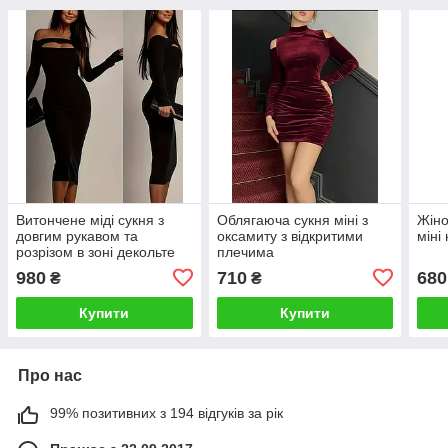
Витончене міді сукня з
Облягаюча сукня міні з
Жіно
довгим рукавом та
оксамиту з відкритими
міні
розрізом в зоні декольте
плечима
980
710
680
₴
₴
Купити
Купити
Про нас
99% позитивних з 194 відгуків за рік