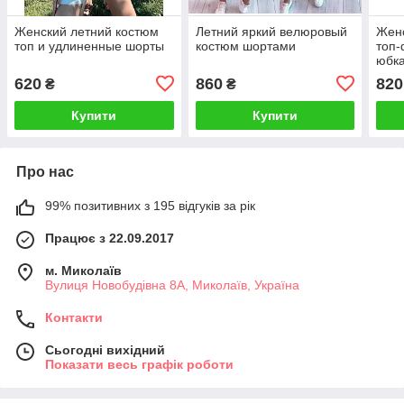
Женский летний костюм
Летний яркий велюровый
Женс
топ и удлиненные шорты
костюм шортами
топ-
юбк
620
860
820
₴
₴
Купити
Купити
Про нас
99% позитивних з 195 відгуків за рік
Працює з 22.09.2017
м. Миколаїв
Вулиця Новобудівна 8А, Миколаїв, Україна
Контакти
Сьогодні вихідний
Показати весь графік роботи