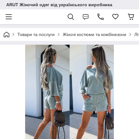
ARUT Жіночий одяг від українського виробника
Товари та послуги
Жіночі костюми та комбінезони
Лі