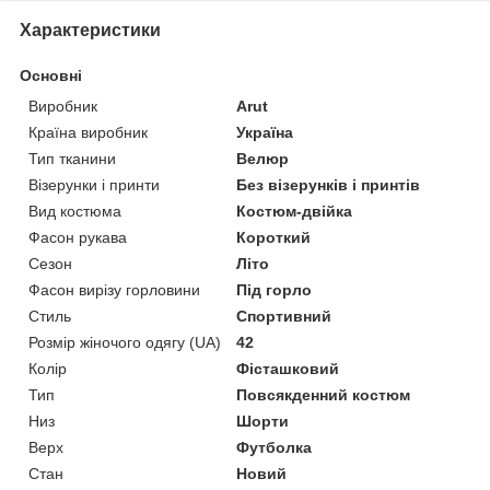
Характеристики
Основні
Виробник
Arut
Країна виробник
Україна
Тип тканини
Велюр
Візерунки і принти
Без візерунків і принтів
Вид костюма
Костюм-двійка
Фасон рукава
Короткий
Сезон
Літо
Фасон вирізу горловини
Під горло
Стиль
Спортивний
Розмір жіночого одягу (UA)
42
Колір
Фісташковий
Тип
Повсякденний костюм
Низ
Шорти
Верх
Футболка
Стан
Новий