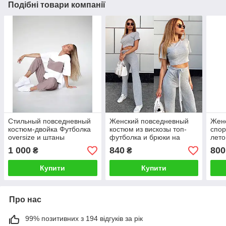
Подібні товари компанії
Стильный повседневный
Женский повседневный
Жен
костюм-двойка Футболка
костюм из вискозы топ-
спор
oversize и штаны
футболка и брюки на
лето
высокой посадке
кап
1 000
840
800
₴
₴
высо
Купити
Купити
Про нас
99% позитивних з 194 відгуків за рік