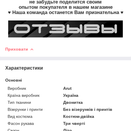
не забудьте
поделится своим
опытом
покупателя в нашем магазине
♥ Наша команда останется Вам признательна ♥
Приховати
Характеристики
Основні
Виробник
Arut
Країна виробник
Україна
Тип тканини
Двонитка
Візерунки і принти
Без візерунків і принтів
Вид костюма
Костюм-двійка
Фасон рукава
Три чверті
Сезон
Літо