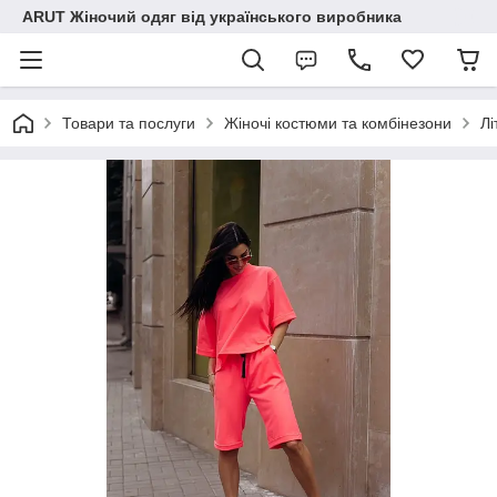
ARUT Жіночий одяг від українського виробника
Товари та послуги
Жіночі костюми та комбінезони
Лі