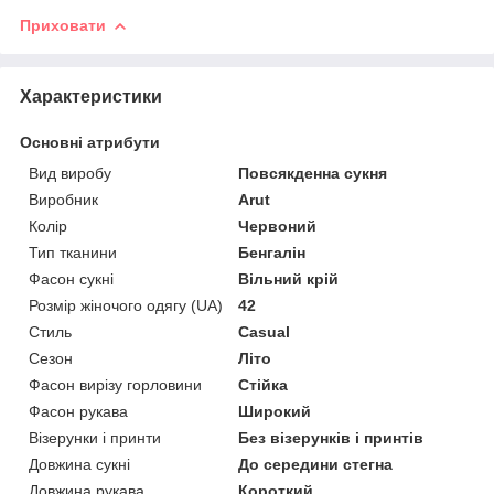
Приховати
Характеристики
Основні атрибути
Вид виробу
Повсякденна сукня
Виробник
Arut
Колір
Червоний
Тип тканини
Бенгалін
Фасон сукні
Вільний крій
Розмір жіночого одягу (UA)
42
Стиль
Casual
Сезон
Літо
Фасон вирізу горловини
Стійка
Фасон рукава
Широкий
Візерунки і принти
Без візерунків і принтів
Довжина сукні
До середини стегна
Довжина рукава
Короткий