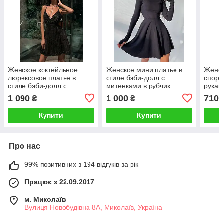
Женское коктейльное
Женское мини платье в
Женс
люрексовое платье в
стиле бэби-долл с
спор
стиле бэби-долл с
митенками в рубчик
рука
открытой спиной без
1 090
1 000
710
₴
₴
рукава
Купити
Купити
Про нас
99% позитивних з 194 відгуків за рік
Працює з 22.09.2017
м. Миколаїв
Вулиця Новобудівна 8А, Миколаїв, Україна