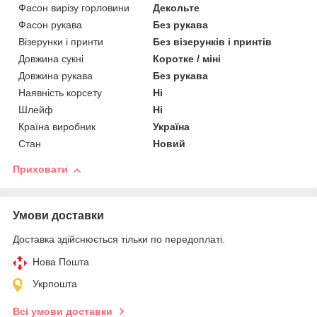
Фасон вирізу горловини
Декольте
Фасон рукава
Без рукава
Візерунки і принти
Без візерунків і принтів
Довжина сукні
Коротке / міні
Довжина рукава
Без рукава
Наявність корсету
Ні
Шлейф
Ні
Країна виробник
Україна
Стан
Новий
Приховати
Умови доставки
Доставка здійснюється тільки по передоплаті.
Нова Пошта
Укрпошта
Всі умови доставки