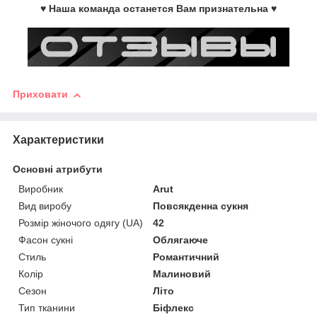
♥ Наша команда останется Вам признательна ♥
Приховати
Характеристики
Основні атрибути
Виробник
Arut
Вид виробу
Повсякденна сукня
Розмір жіночого одягу (UA)
42
Фасон сукні
Облягаюче
Стиль
Романтичний
Колір
Малиновий
Сезон
Літо
Тип тканини
Біфлекс