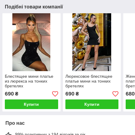
Подібні товари компанії
Блестящее мини платье
Люрексовое блестящее
Жен
из люрекса на тонких
платье мини на тонких
плат
бретелях
бретелях
брет
690
690
680
₴
₴
Купити
Купити
Про нас
99% позитивних з 194 відгуків за рік