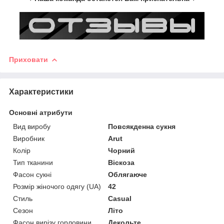
Приховати
Характеристики
Основні атрибути
Вид виробу
Повсякденна сукня
Виробник
Arut
Колір
Чорний
Тип тканини
Віскоза
Фасон сукні
Облягаюче
Розмір жіночого одягу (UA)
42
Стиль
Casual
Сезон
Літо
Фасон вирізу горловини
Декольте