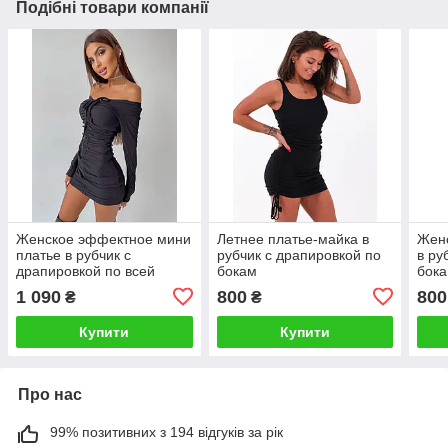
Подібні товари компанії
Женское эффектное мини
Летнее платье-майка в
Женс
платье в рубчик с
рубчик с драпировкой по
в ру
драпировкой по всей
бокам
бока
длине
1 090
800
800
₴
₴
Купити
Купити
Про нас
99% позитивних з 194 відгуків за рік