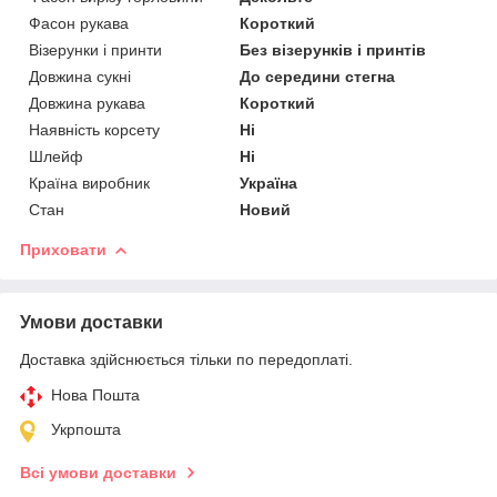
Фасон рукава
Короткий
Візерунки і принти
Без візерунків і принтів
Довжина сукні
До середини стегна
Довжина рукава
Короткий
Наявність корсету
Ні
Шлейф
Ні
Країна виробник
Україна
Стан
Новий
Приховати
Умови доставки
Доставка здійснюється тільки по передоплаті.
Нова Пошта
Укрпошта
Всі умови доставки