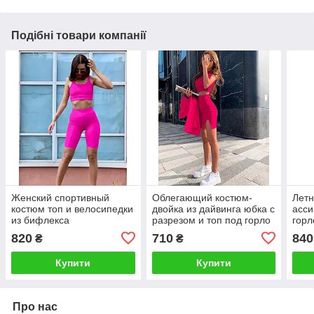
Подібні товари компанії
Женский спортивный
Облегающий костюм-
Летн
костюм топ и велосипедки
двойка из дайвинга юбка с
асси
из бифлекса
разрезом и топ под горло
горл
820
710
840
₴
₴
Купити
Купити
Про нас