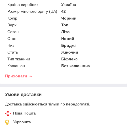
Країна виробник
Україна
Розмір жіночого одягу (UA)
42
Колір
Чорний
Верх
Топ
Сезон
Літо
Стан
Новий
Низ
Бриджі
Стать
Жіночий
Тип тканини
Біфлекс
Капюшон
Без капюшона
Приховати
Умови доставки
Доставка здійснюється тільки по передоплаті.
Нова Пошта
Укрпошта