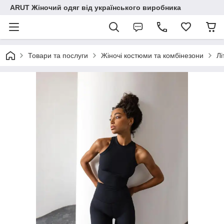
ARUT Жіночий одяг від українського виробника
Товари та послуги
Жіночі костюми та комбінезони
Лі