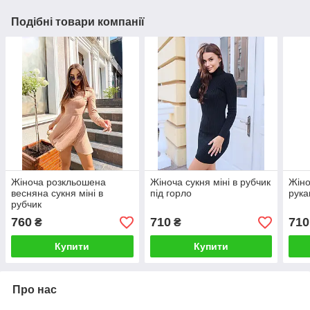
Подібні товари компанії
Жіноча розкльошена
Жіноча сукня міні в рубчик
Жіно
весняна сукня міні в
під горло
рука
рубчик
760
710
710
₴
₴
Купити
Купити
Про нас