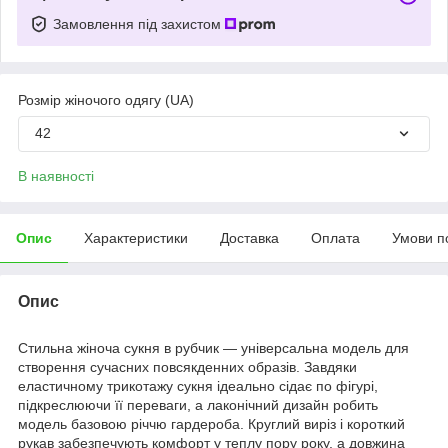
Замовлення під захистом
Розмір жіночого одягу (UA)
42
В наявності
Опис
Характеристики
Доставка
Оплата
Умови п
Опис
Стильна жіноча сукня в рубчик — універсальна модель для
створення сучасних повсякденних образів. Завдяки
еластичному трикотажу сукня ідеально сідає по фігурі,
підкреслюючи її переваги, а лаконічний дизайн робить
модель базовою річчю гардероба. Круглий виріз і короткий
рукав забезпечують комфорт у теплу пору року, а довжина