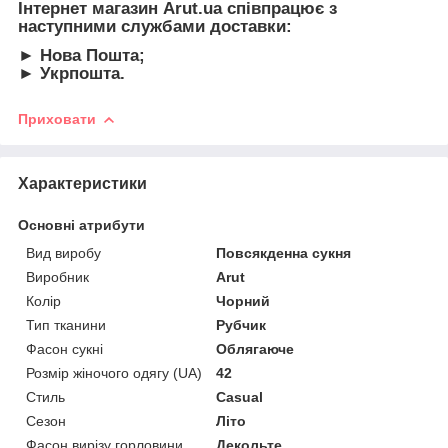
Інтернет магазин Arut.ua співпрацює з
наступними службами доставки:
► Нова Пошта;
► Укрпошта.
Приховати
Характеристики
Основні атрибути
Вид виробу
Повсякденна сукня
Виробник
Arut
Колір
Чорний
Тип тканини
Рубчик
Фасон сукні
Облягаюче
Розмір жіночого одягу (UA)
42
Стиль
Casual
Сезон
Літо
Фасон вирізу горловини
Декольте