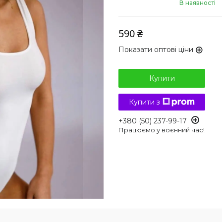
В наявності
590 ₴
Показати оптові ціни
Купити
Купити з
+380 (50) 237-99-17
Працюємо у воєнний час!