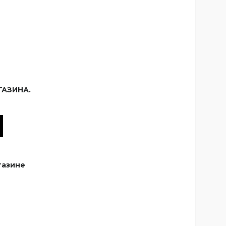
АЗИНА.
газине