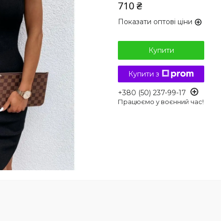
710 ₴
Показати оптові ціни
Купити
Купити з
+380 (50) 237-99-17
Працюємо у воєнний час!