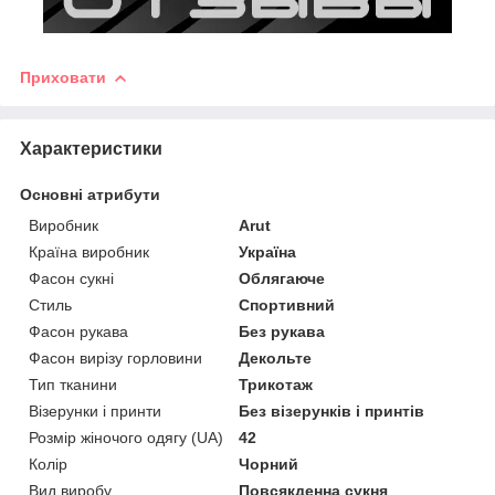
Приховати
Характеристики
Основні атрибути
Виробник
Arut
Країна виробник
Україна
Фасон сукні
Облягаюче
Стиль
Спортивний
Фасон рукава
Без рукава
Фасон вирізу горловини
Декольте
Тип тканини
Трикотаж
Візерунки і принти
Без візерунків і принтів
Розмір жіночого одягу (UA)
42
Колір
Чорний
Вид виробу
Повсякденна сукня