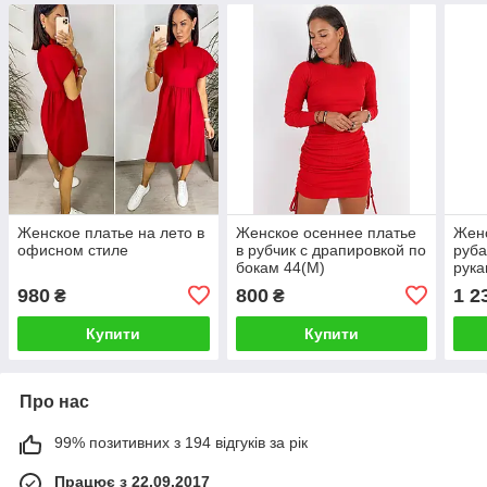
Женское платье на лето в
Женское осеннее платье
Женс
офисном стиле
в рубчик с драпировкой по
руба
бокам 44(М)
рук
980
800
1 2
₴
₴
Купити
Купити
Про нас
99% позитивних з 194 відгуків за рік
Працює з 22.09.2017