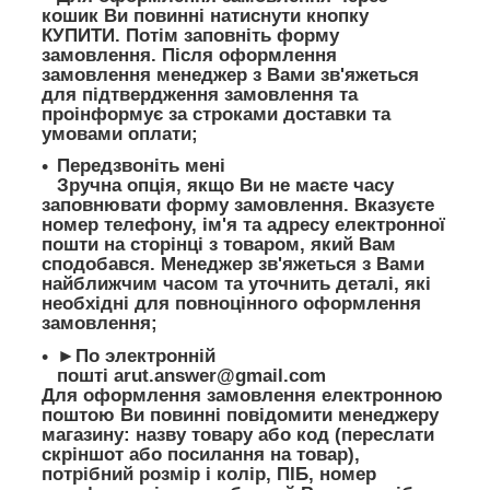
кошик Ви повинні натиснути кнопку
КУПИТИ. Потім заповніть форму
замовлення. Після оформлення
замовлення менеджер з Вами зв'яжеться
для підтвердження замовлення та
проінформує за строками доставки та
умовами оплати;
Передзвоніть мені
Зручна опція, якщо Ви не маєте часу
заповнювати форму замовлення. Вказуєте
номер телефону, ім'я та адресу електронної
пошти на сторінці з товаром, який Вам
сподобався. Менеджер зв'яжеться з Вами
найближчим часом та уточнить деталі, які
необхідні для повноцінного оформлення
замовлення;
►По электронній
пошті
arut.answer@gmail.com
Для оформлення замовлення електронною
поштою Ви повинні повідомити менеджеру
магазину: назву товару або код (переслати
скріншот або посилання на товар),
потрібний розмір і колір, ПІБ, номер