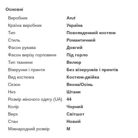
Основні
Виробник
Arut
Країна виробник
Україна
Тип
Повсякденний костюм
Стиль
Романтичний
Фасон рукава
Довгий
Фасон вирізу горловини
Під горло
Тип тканини
Велюр
Візерунки і принти
Без візерунків і принтів
Вид костюма
Костюм-двійка
Сезон
Весна/Осінь
Низ
Штани
Розмір жіночого одягу (UA)
44
Колір
Чорний
Верх
Світшот
Стан
Новий
Міжнародний розмір
M