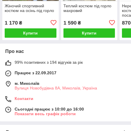
Жіночий спортивний
Теплий костюм під горло
Нере
костюм на осінь під горло
махровий
кост
поса
довг
1 170
1 590
870
₴
₴
Купити
Купити
Про нас
99% позитивних з 194 відгуків за рік
Працює з 22.09.2017
м. Миколаїв
Вулиця Новобудівна 8А, Миколаїв, Україна
Контакти
Сьогодні працює з 10:00 до 16:00
Показати весь графік роботи