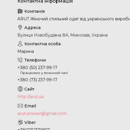
ARUT Жіночий стильний одяг від українського вироб
Вулиця Новобудівна 8А, Миколаїв, Україна
Марина
+380 (50) 237-99-17
Працюємо у воєнний час!
+380 (73) 237-99-17
http://arut.ua
arut.answer@gmail.com
+380732379917