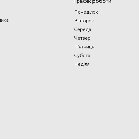
Графік роботи
Понеділок
ника
Вівторок
Середа
Четвер
Пʼятниця
Субота
Неділя