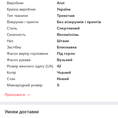
Виробник
Arut
Країна виробник
Україна
Тип тканини
Трикотаж
Візерунки і принти
Без візерунків і принтів
Стиль
Спортивний
Сезонність
Весна/осінь
Низ
Штани
Застібка
Блискавка
Фасон вирізу горловини
Під горло
Фасон рукава
Вузький
Розмір жіночого одягу (UA)
42
Колір
Чорний
Стан
Новий
Міжнародний розмір
S
Приховати
Умови доставки