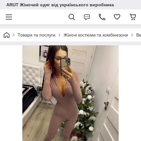
ARUT Жіночий одяг від українського виробника
Товари та послуги
Жіночі костюми та комбінезони
Ве