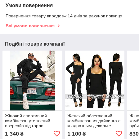
Умови повернення
Повернення товару впродовж 14 днів за рахунок покупця
Всі умови повернення
Подібні товари компанії
Жіночий спортивний
Женский облегающий
Жіно
комбінезон утеплений
комбинезон из дайвинга с
комб
оверсайз під горло
квадратным декольте
рубч
42(S)
1 340
1 100
830
₴
₴