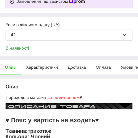
Замовлення під захистом
Розмір жіночого одягу (UA)
42
В наявності
Опис
Характеристики
Доставка
Оплата
Умови п
Опис
Переходь в магазин
за посиланням
♥
♥ Пояс у вартість не входить♥
Тканина:трикотаж
Кольори: Чорний