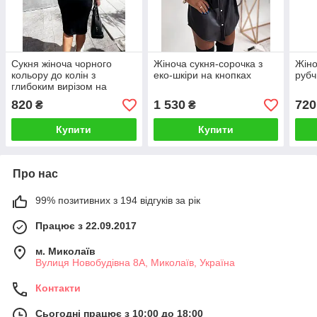
Сукня жіноча чорного
Жіноча сукня-сорочка з
Жіно
кольору до колін з
еко-шкіри на кнопках
рубч
глибоким вирізом на
спинці 42(S)
820
1 530
720
₴
₴
Купити
Купити
Про нас
99% позитивних з 194 відгуків за рік
Працює з 22.09.2017
м. Миколаїв
Вулиця Новобудівна 8А, Миколаїв, Україна
Контакти
Сьогодні працює з 10:00 до 18:00