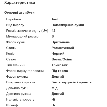
Характеристики
Основні атрибути
Виробник
Arut
Вид виробу
Повсякденна сукня
Розмір жіночого одягу (UA)
42
Міжнародний розмір
S
Фасон сукні
Приталене
Стиль
Романтичний
Колір
Чорний
Сезон
Весна/Осінь
Тип тканини
Трикотаж
Фасон вирізу горловини
Під горло
Фасон рукава
Довгий
Візерунки і принти
Без візерунків і принтів
Довжина сукні
Міді
Довжина рукава
Довгий
Наявність корсету
Ні
Шлейф
Ні