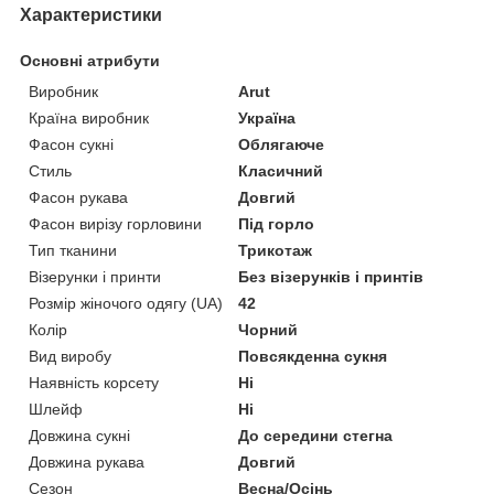
Характеристики
Основні атрибути
Виробник
Arut
Країна виробник
Україна
Фасон сукні
Облягаюче
Стиль
Класичний
Фасон рукава
Довгий
Фасон вирізу горловини
Під горло
Тип тканини
Трикотаж
Візерунки і принти
Без візерунків і принтів
Розмір жіночого одягу (UA)
42
Колір
Чорний
Вид виробу
Повсякденна сукня
Наявність корсету
Ні
Шлейф
Ні
Довжина сукні
До середини стегна
Довжина рукава
Довгий
Сезон
Весна/Осінь