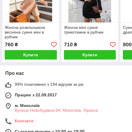
Жіноча розкльошена
Жіноча міні сукня
Сукн
весняна сукня міні в
трикотажне в рубчик
драп
рубчик
760
710
800
₴
₴
Купити
Купити
Про нас
99% позитивних з 194 відгуків за рік
Працює з 22.09.2017
м. Миколаїв
Вулиця Новобудівна 8А, Миколаїв, Україна
Контакти
Сьогодні працює з 10:00 до 18:00