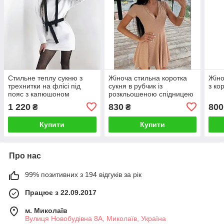
Стильне теплу сукню з
Жіноча стильна коротка
Жіно
трехнитки на флісі під
сукня в рубчик із
з ко
пояс з капюшоном
розкльошеною спідницею
1 220
830
800
₴
₴
Купити
Купити
Про нас
99% позитивних з 194 відгуків за рік
Працює з 22.09.2017
м. Миколаїв
Вулиця Новобудівна 8А, Миколаїв, Україна