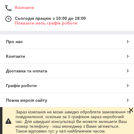
Контакти
Сьогодні працює з 10:00 до 18:00
Показати весь графік роботи
Про нас
Контакти
Доставка та оплата
Графік роботи
Повна версія сайту
Зараз компанія не може швидко обробляти замовлення та
Сайт створено на маркетплейсі
Prom.ua
повідомлення, оскільки за її графіком зараз неробочий
час. Для швидшої консультації Ви можете залишити Ваш
номер телефону - наш менеджер з Вами зв'яжеться.
Політика конфіденційності
Також відповімо тут, у чаті найближчим часом.