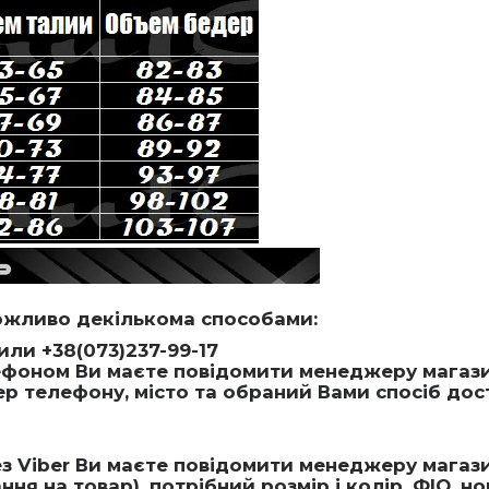
ожливо декількома способами:
или +38(073)237-99-17
оном Ви маєте повідомити менеджеру магазину
мер телефону, місто та обраний Вами спосіб дос
 Viber Ви маєте повідомити менеджеру магазин
я на товар), потрібний розмір і колір, ФІО, н