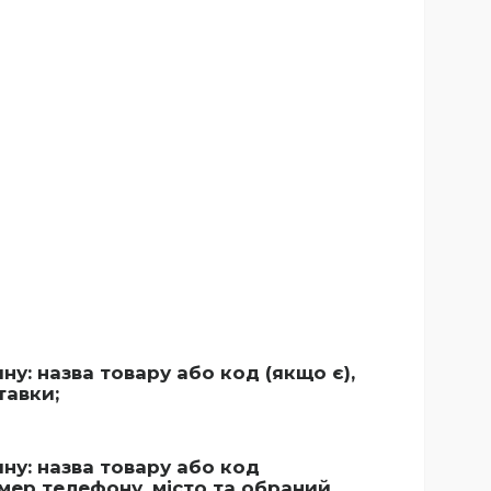
: назва товару або код (якщо є),
тавки;
у: назва товару або код
омер телефону, місто та обраний