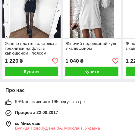
Жіноче плаття-толстовка з
Жіночий подовжений худі
Жіно
трехнитки на флісі з
з капюшоном
з к
капюшоном і поясом
1 220
1 040
1 2
₴
₴
Купити
Купити
Про нас
99% позитивних з 195 відгуків за рік
Працює з 22.09.2017
м. Миколаїв
Вулиця Новобудівна 8А, Миколаїв, Україна