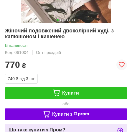
Жіночий подовжений двоколірний худі, з
капюшоном і кишенею
В наявності
Код: 061004
Опт і роздріб
770
₴
740 ₴
від 3 шт.
Купити
або
Купити з
Що таке купити з Пром?