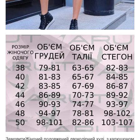
ЗамовитиЖіночий подовжений двоколірний худі, з капюшоном