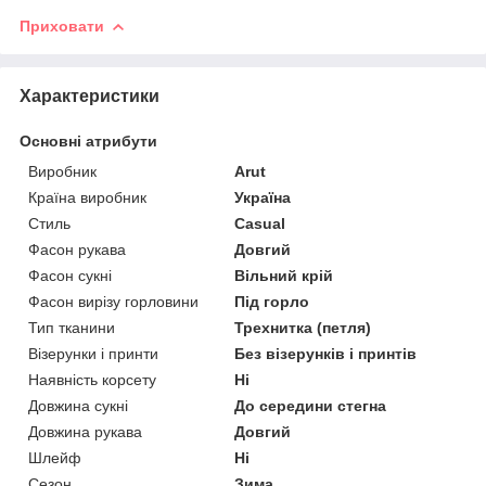
Приховати
Характеристики
Основні атрибути
Виробник
Arut
Країна виробник
Україна
Стиль
Casual
Фасон рукава
Довгий
Фасон сукні
Вільний крій
Фасон вирізу горловини
Під горло
Тип тканини
Трехнитка (петля)
Візерунки і принти
Без візерунків і принтів
Наявність корсету
Ні
Довжина сукні
До середини стегна
Довжина рукава
Довгий
Шлейф
Ні
Сезон
Зима