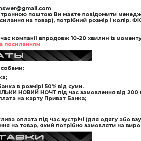
answer@gmail.com
тронною поштою Ви маєте повідомити менедже
лання на товар), потрібний розмір і колір, ФІ
час компанії впродовж 10-20 хвилин із момент
а посиланням
особами:
ка;
анка в розмірі 50% від суми.
ІЛЬКИ НОВИЙ НОЧТ під час замовлення від 200 
плата на карту Приват Банка;
ива оплата під час зустрічі (для одягу або вз
ня на товар, який потрібно замовляти на вироб