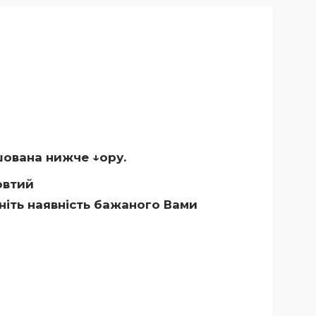
шована нижче ↓ору.
овтий
ніть наявність бажаного Вами