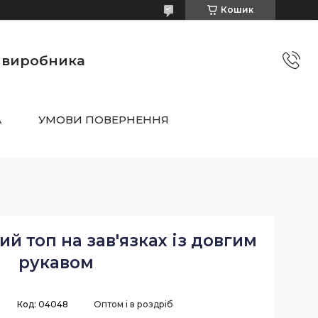
Кошик
о виробника
А
УМОВИ ПОВЕРНЕННЯ
й топ на зав'язках із довгим
рукавом
Код:
04048
Оптом і в роздріб