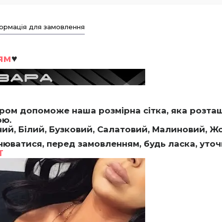
ормація для замовлення
ям
♥
іром допоможе наша розмірна сітка, яка розта
ою.
ний, Білий, Бузковий, Салатовий, Малиновий, Ж
нюватися, перед замовленням, будь ласка, уточ
T