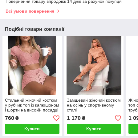
Повернення товару впродовж 14 днів за рахунок покупця
Всі умови повернення
Подібні товари компанії
Стильний жіночий костюм
Замшевий жіночий костюм
Жіно
у рубчик топ із капюшоном
на осінь у спортивному
топ 
і шорти на високій посадці
стилі
труб
760
1 170
1 0
₴
₴
Купити
Купити