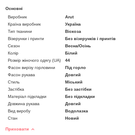
Основні
Виробник
Arut
Країна виробник
Україна
Тип тканини
Віскоза
Візерунки і принти
Без візерунків і принтів
Сезон
Весна/Осінь
Колір
Білий
Розмір жіночого одягу (UA)
44
Фасон вирізу горловини
Під горло
Фасон рукава
Довгий
Стиль
Міський
Застібка
Без застібки
Матеріал підкладки
Без підкладки
Довжина рукава
Довгий
Вид виробу
Водолазка
Стан
Новий
Приховати