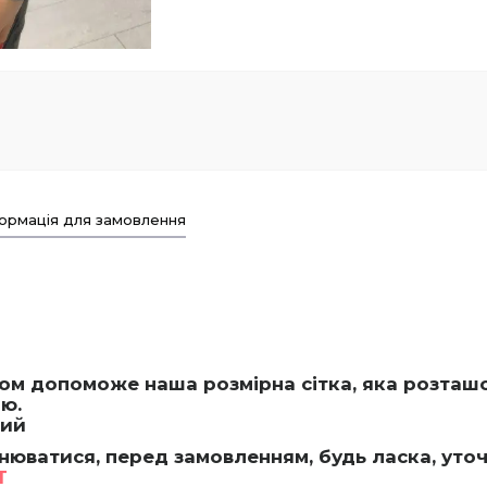
ормація для замовлення
ом допоможе наша розмірна сітка, яка розташ
ою.
ний
інюватися, перед замовленням, будь ласка, уто
T