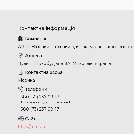
ARUT Жіночий стильний одяг від українського вироб
Вулиця Новобудівна 8А, Миколаїв, Україна
Марина
+380 (50) 237-99-17
Працюємо у воєнний час!
+380 (73) 237-99-17
http://arut.ua