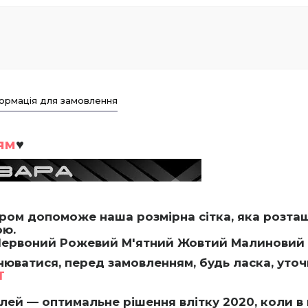
ормація для замовлення
ям
♥
іром допоможе наша розмірна сітка, яка розта
ою.
Червоний Рожевий М'ятний Жовтий Малиновий 
нюватися, перед замовленням, будь ласка, уточ
T
лей — оптимальне рішення влітку 2020, коли в м