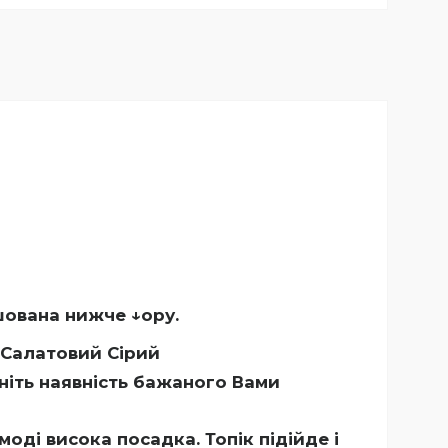
шована нижче ↓ору.
Салатовий Сірий
ніть наявність бажаного Вами
оді висока посадка. Топік підійде і