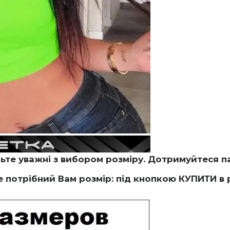
те уважні з вибором розміру. Дотримуйтеся па
потрібний Вам розмір: під кнопкою КУПИТИ в 