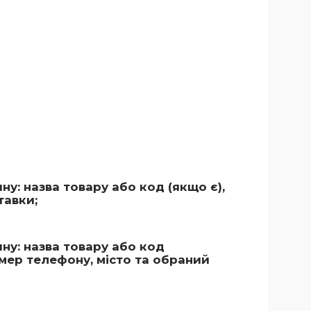
: назва товару або код (якщо є),
тавки;
у: назва товару або код
омер телефону, місто та обраний