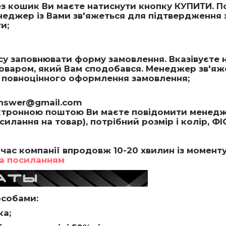
 кошик Ви маєте натиснути кнопку КУПИТИ. По
еджер із Вами зв'яжеться для підтвердження 
и;
асу заповнювати форму замовлення. Вказівуєте 
товаром, який Вам сподобався. Менеджер зв'яж
ля повноцінного оформлення замовлення;
answer@gmail.com
тронною поштою Ви маєте повідомити менедже
лання на товар), потрібний розмір і колір, ФІ
час компанії впродовж 10-20 хвилин із момент
а посиланням
особами:
ка;