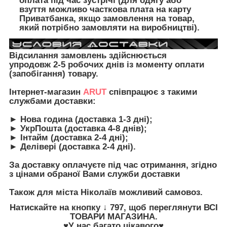
оплата під час зустрічі (для одягу або
взуття можливо часткова плата на карту
Приватбанка, якщо замовлення на товар,
який потрібно замовляти на виробництві).
Відсилання замовлень здійснюється
упродовж 2-5 робочих днів із моменту оплати
(запобігання) товару.
Інтернет-магазин
ARUT
співпрацює з такими
службами доставки:
► Нова година (доставка 1-3 дні);
► УкрПошта (доставка 4-8 днів);
► Інтайм (доставка 2-4 дні);
► Делівері (доставка 2-4 дні).
З
а доставку оплачуєте під час отримання, згідно
з цінами обраної Вами служби доставки
Також для міста Ніколаїв можливий самовоз.
Натискайте на кнопку
↓ 797, щоб переглянути
ВСІ
ТОВАРИ
МАГАЗИНА.
♥У нас багато цікавого♥