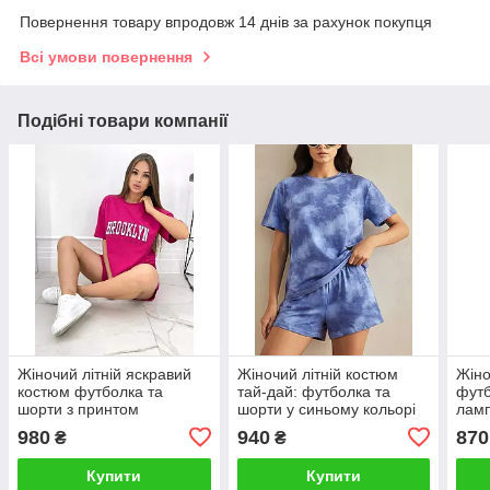
Повернення товару впродовж 14 днів за рахунок покупця
Всі умови повернення
Подібні товари компанії
Жіночий літній яскравий
Жіночий літній костюм
Жіно
костюм футболка та
тай-дай: футболка та
футб
шорти з принтом
шорти у синьому кольорі
лам
"BROOKLYN"
980
940
870
₴
₴
Купити
Купити