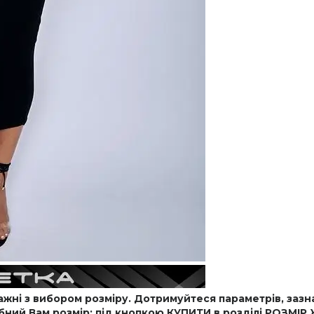
ні з вибором розміру. Дотримуйтеся параметрів, зазна
ний Вам розмір: під кнопкою КУПИТИ в розділі РОЗМІ