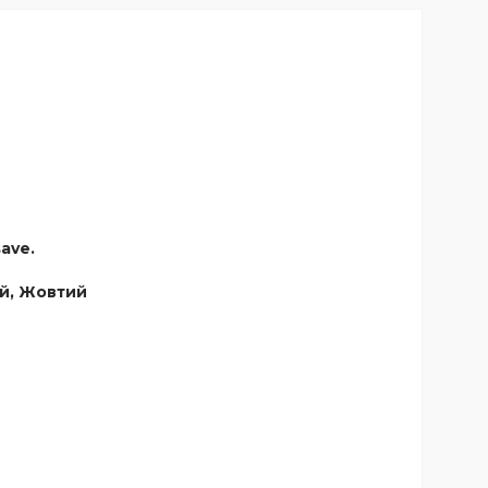
ave.
ий, Жовтий