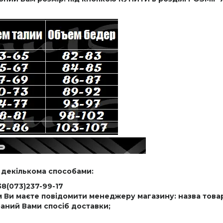
 декількома способами:
38(073)237-99-17
и маєте повідомити менеджеру магазину: назва товару 
раний Вами спосіб доставки;