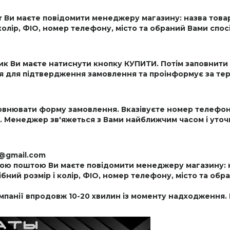
 Ви маєте повідомити менеджеру магазину: назва това
 колір, ФІО, номер телефону, місто та обраний Вами спос
к Ви маєте натиснути кнопку КУПИТИ. Потім заповнити
я для підтвердження замовлення та проінформує за тер
повнювати форму замовлення. Вказівуєте номер телефона
. Менеджер зв'яжеться з Вами найближчим часом і уточни
r@gmail.com
ю поштою Ви маєте повідомити менеджеру магазину: н
бний розмір і колір, ФІО, номер телефону, місто та обр
панії впродовж 10-20 хвилин із моменту надходження. 