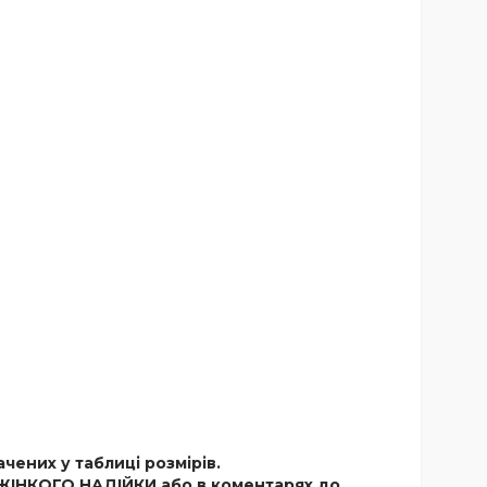
чених у таблиці розмірів.
Р ЖІНКОГО НАДІЙКИ
або в коментарях до