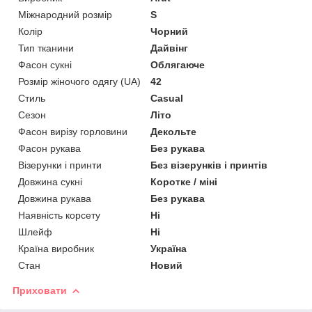
Міжнародний розмір
S
Колір
Чорний
Тип тканини
Дайвінг
Фасон сукні
Облягаюче
Розмір жіночого одягу (UA)
42
Стиль
Casual
Сезон
Літо
Фасон вирізу горловини
Декольте
Фасон рукава
Без рукава
Візерунки і принти
Без візерунків і принтів
Довжина сукні
Коротке / міні
Довжина рукава
Без рукава
Наявність корсету
Ні
Шлейф
Ні
Країна виробник
Україна
Стан
Новий
Приховати