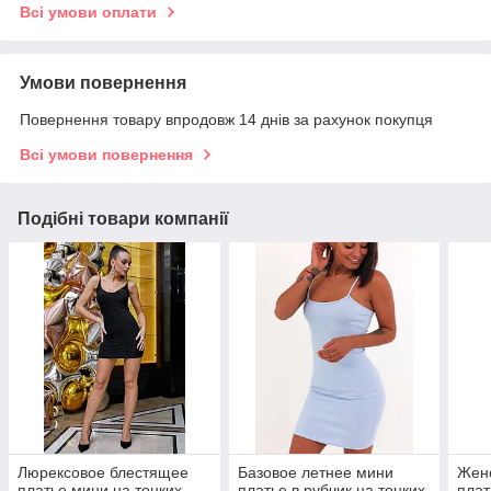
Всі умови оплати
Умови повернення
Повернення товару впродовж 14 днів за рахунок покупця
Всі умови повернення
Подібні товари компанії
Люрексовое блестящее
Базовое летнее мини
Жен
платье мини на тонких
платье в рубчик на тонких
плат