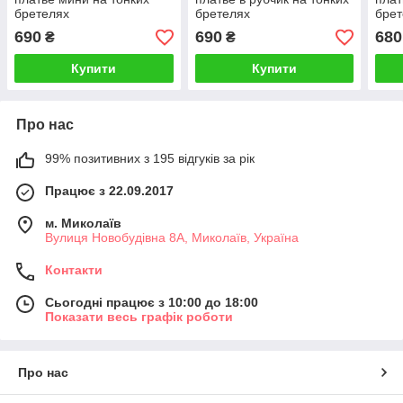
бретелях
бретелях
брет
690
690
680
₴
₴
Купити
Купити
Про нас
99% позитивних з 195 відгуків за рік
Працює з 22.09.2017
м. Миколаїв
Вулиця Новобудівна 8А, Миколаїв, Україна
Контакти
Сьогодні працює з 10:00 до 18:00
Показати весь графік роботи
Про нас