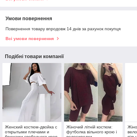
Умови повернення
Повернення товару впродовж 14 днів за рахунок покупця
Всі умови повернення
Подібні товари компанії
Женский костюм-двойка с
Жіночий літній костюм:
Жіно
открытыми плечами и
футболка вільного крою і
вело
брюками свободного кроя
велосипедки
віль