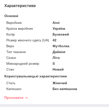
Характеристики
Основні
Виробник
Arut
Країна виробник
Україна
Колір
Бузковий
Розмір жіночого одягу (UA)
42
Верх
Футболка
Тип тканини
Дайвінг
Сезон
Літо
Міжнародний розмір
S
Стан
Новий
Користувальницькі характеристики
Стать
Жіночий
Капюшон
Без капюшона
Приховати