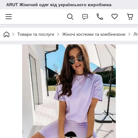
ARUT Жіночий одяг від українського виробника
Товари та послуги
Жіночі костюми та комбінезони
Лі