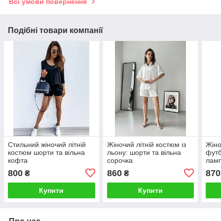
Всі умови повернення
Подібні товари компанії
Стильний жіночий літній
Жіночий літній костюм із
Жіно
костюм шорти та вільна
льону: шорти та вільна
футб
кофта
сорочка
лам
800
860
870
₴
₴
Купити
Купити