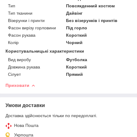
Тип
Повсякденний костюм
Тип тканини
Дайвінг
Візерунки і принти
Без візерунків і принтів
Фасон вирізу горловини
Під горло
Фасон рукава
Короткий
Колір
Чорний
Користувальницькі характеристики
Вид виробу
Футболка
Довжина рукава
Короткий
Сілует
Прямий
Приховати
Умови доставки
Доставка здійснюється тільки по передоплаті.
Нова Пошта
Укрпошта