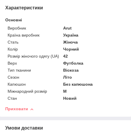
Характеристики
Основні
Виробник
Arut
Країна виробник
Україна
Стать
Жіноча
Колір
Чорний
Розмір жіночого одягу (UA)
42
Верх
Футболка
Тип тканини
Віскоза
Сезон
Літо
Капюшон
Без капюшона
Міжнародний розмір
M
Стан
Новий
Приховати
Умови доставки