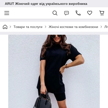
ARUT Жіночий одяг від українського виробника
Товари та послуги
Жіночі костюми та комбінезони
Лі