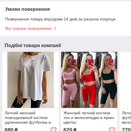
Умови повернення
Повернення товару впродовж 14 днів за рахунок покупця
Всі умови повернення
Подібні товари компанії
Летний женский
Женский летний костюм
Летн
повседневный костюм
топ и велосипедки в ярких
футб
удлиненная футболка и
цветах
вело
велосипедки
680
620
770
₴
₴