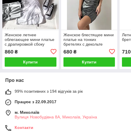
Женское летнее
Женское блестящее мини
Летн
облегающее мини платье
платье на тонких
брет
с драпировкой сбоку
бретелях с декольте
860
680
710
₴
₴
Купити
Купити
Про нас
99% позитивних з 194 відгуків за рік
Працює з 22.09.2017
м. Миколаїв
Вулиця Новобудівна 8А, Миколаїв, Україна
Контакти