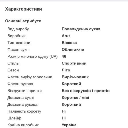
Характеристики
Основні атрибути
Вид виробу
Повсякденна сукня
Виробник
Arut
Тип тканини
Віскоза
Фасон сукні
Облягаюче
Розмір жіночого одягу (UA)
46
Стиль
Спортивний
Сезон
Літо
Фасон вирізу горловини
Виріз-човник
Фасон рукава
Короткий
Візерунки і принти
Без візерунків і принтів
Довжина сукні
Коротке / міні
Довжина рукава
Короткий
Наявність корсету
Ні
Шлейф
Ні
Країна виробник
Україна