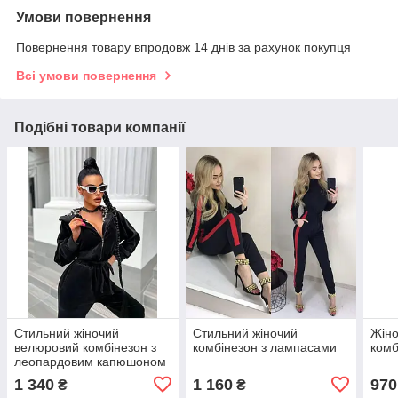
Умови повернення
Повернення товару впродовж 14 днів за рахунок покупця
Всі умови повернення
Подібні товари компанії
Стильний жіночий
Стильний жіночий
Жіно
велюровий комбінезон з
комбінезон з лампасами
комб
леопардовим капюшоном
1 340
1 160
970
₴
₴