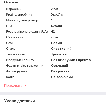
Основні
Виробник
Arut
Країна виробник
Україна
Міжнародний розмір
S
Низ
Штани
Розмір жіночого одягу (UA)
42
Сезонність
Літо
Стан
Новий
Стиль
Спортивний
Тип тканини
Трикотаж
Візерунки і принти
Без візерунків і принтів
Фасон вирізу горловини
Овальний
Фасон рукава
Без рукава
Колір
Світло-сірий
Приховати
Умови доставки