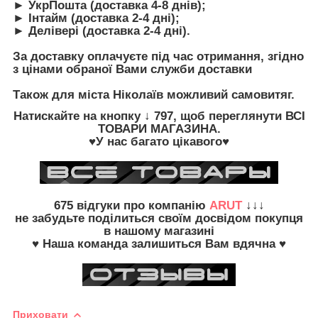
► УкрПошта (доставка 4-8 днів);
► Інтайм (доставка 2-4 дні);
► Делівері (доставка 2-4 дні).
З
а доставку оплачуєте під час отримання, згідно
з цінами обраної Вами служби доставки
Також для міста Ніколаїв можливий самовитяг.
Натискайте на кнопку
↓ 797, щоб переглянути
ВСІ
ТОВАРИ
МАГАЗИНА.
♥У нас багато цікавого♥
675
відгуки про компанію
ARUT
↓↓↓
не забудьте
поділиться своїм досвідом
покупця
в нашому магазині
♥ Наша команда залишиться Вам вдячна ♥
Приховати