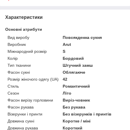
Характеристики
Основні атрибути
Вид виробу
Повсякденна сукня
Виробник
Arut
Міжнародний розмір
S
Колір
Бордовий
Тип тканини
Штучний замш
Фасон сукні
Облягаюче
Розмір жіночого одягу (UA)
42
Стиль
Романтичний
Сезон
Літо
Фасон вирізу горловини
Виріз-човник
Фасон рукава
Без рукава
Візерунки і принти
Без візерунків і принтів
Довжина сукні
Коротке / міні
Довжина рукава
Короткий