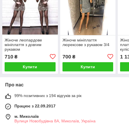
Жіноче леопардове
Жіноче мініплаття
Жіно
мініплаття з довгим
люрексове з рукавом 3/4
плат
рукавом
кулі
710
700
1 1
₴
₴
Купити
Купити
Про нас
99% позитивних з 194 відгуків за рік
Працює з 22.09.2017
м. Миколаїв
Вулиця Новобудівна 8А, Миколаїв, Україна