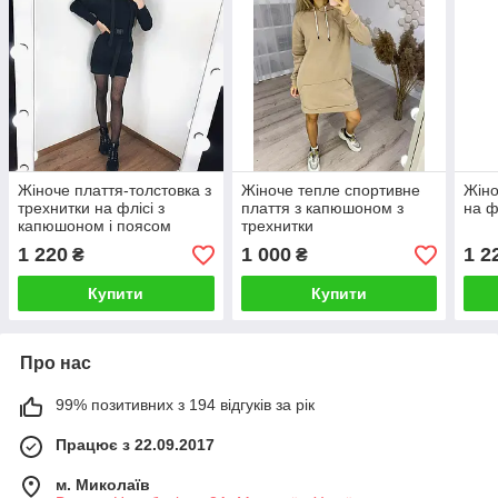
Жіноче плаття-толстовка з
Жіноче тепле спортивне
Жіно
трехнитки на флісі з
плаття з капюшоном з
на ф
капюшоном і поясом
трехнитки
1 220
1 000
1 2
₴
₴
Купити
Купити
Про нас
99% позитивних з 194 відгуків за рік
Працює з 22.09.2017
м. Миколаїв