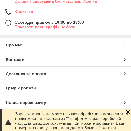
Вулиця Новобудівна 8А, Миколаїв, Україна
Контакти
Сьогодні працює з 10:00 до 18:00
Показати весь графік роботи
Про нас
Контакти
Доставка та оплата
Графік роботи
Повна версія сайту
Зараз компанія не може швидко обробляти замовлення та
Сайт створено на маркетплейсі
Prom.ua
повідомлення, оскільки за її графіком зараз неробочий
час. Для швидшої консультації Ви можете залишити Ваш
номер телефону - наш менеджер з Вами зв'яжеться.