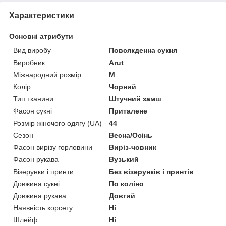
Характеристики
Основні атрибути
Вид виробу
Повсякденна сукня
Виробник
Arut
Міжнародний розмір
M
Колір
Чорний
Тип тканини
Штучний замш
Фасон сукні
Приталене
Розмір жіночого одягу (UA)
44
Сезон
Весна/Осінь
Фасон вирізу горловини
Виріз-човник
Фасон рукава
Вузький
Візерунки і принти
Без візерунків і принтів
Довжина сукні
По коліно
Довжина рукава
Довгий
Наявність корсету
Ні
Шлейф
Ні