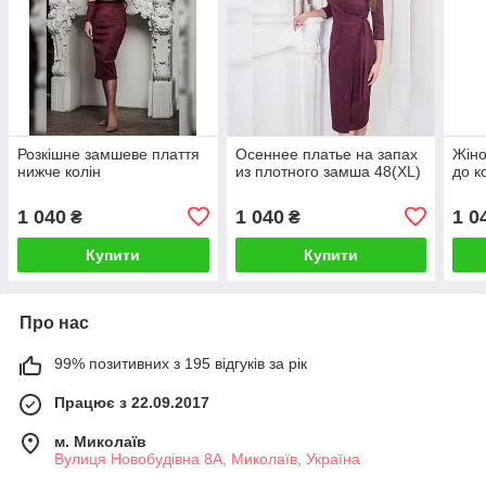
Розкішне замшеве плаття
Осеннее платье на запах
Жіно
нижче колін
из плотного замша 48(XL)
до к
1 040
1 040
1 0
₴
₴
Купити
Купити
Про нас
99% позитивних з 195 відгуків за рік
Працює з 22.09.2017
м. Миколаїв
Вулиця Новобудівна 8А, Миколаїв, Україна