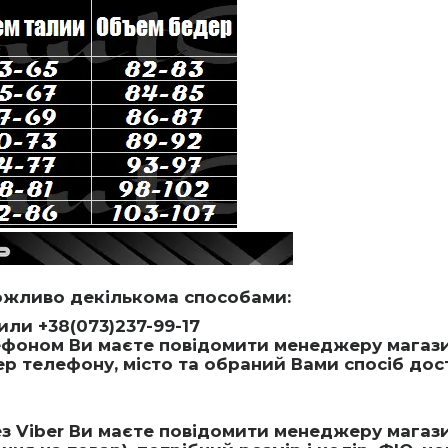
ожливо декількома способами:
или +38(073)237-99-17
оном Ви маєте повідомити менеджеру магазину
мер телефону, місто та обраний Вами спосіб дос
 Viber Ви маєте повідомити менеджеру магазин