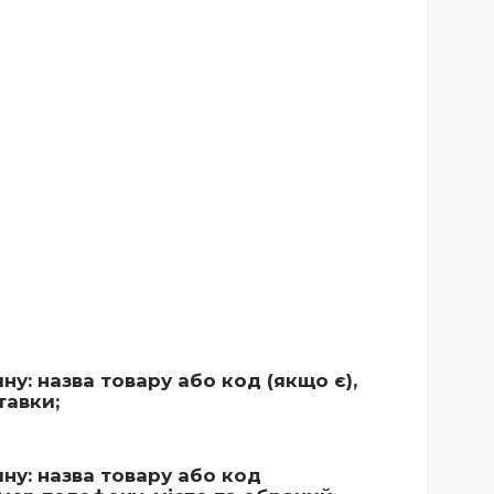
: назва товару або код (якщо є),
тавки;
у: назва товару або код