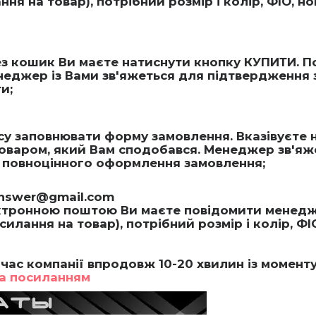
я на товар), потрібний розмір і колір, ФІО, н
 кошик Ви маєте натиснути кнопку КУПИТИ. По
еджер із Вами зв'яжеться для підтвердження 
и;
асу заповнювати форму замовлення. Вказівуєте 
товаром, який Вам сподобався. Менеджер зв'яж
ля повноцінного оформлення замовлення;
answer@gmail.com
тронною поштою Ви маєте повідомити менедже
лання на товар), потрібний розмір і колір, ФІ
час компанії впродовж 10-20 хвилин із момент
а посиланням