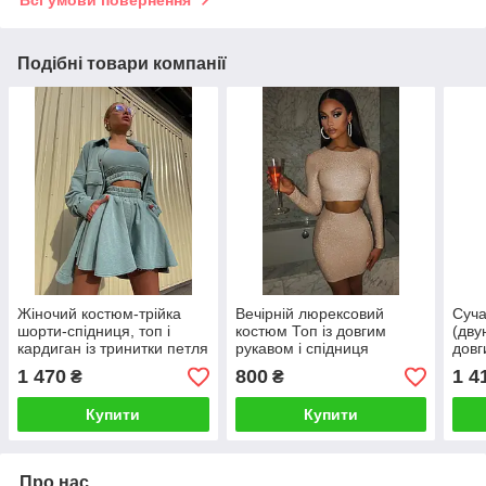
Подібні товари компанії
Жіночий костюм-трійка
Вечірній люрексовий
Суча
шорти-спідниця, топ і
костюм Топ із довгим
(дву
кардиган із тринитки петля
рукавом і спідниця
довг
1 470
800
1 4
₴
₴
Купити
Купити
Про нас