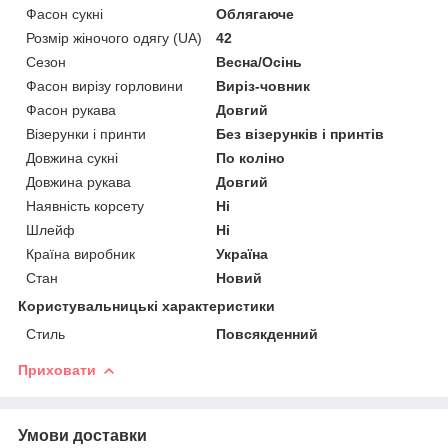
Фасон сукні
Облягаюче
Розмір жіночого одягу (UA)
42
Сезон
Весна/Осінь
Фасон вирізу горловини
Виріз-човник
Фасон рукава
Довгий
Візерунки і принти
Без візерунків і принтів
Довжина сукні
По коліно
Довжина рукава
Довгий
Наявність корсету
Ні
Шлейф
Ні
Країна виробник
Україна
Стан
Новий
Користувальницькі характеристики
Стиль
Повсякденний
Приховати
Умови доставки