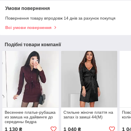
Умови повернення
Повернення товару впродовж 14 днів за рахунок покупця
Всі умови повернення
Подібні товари компанії
Весеннее платье-рубашка
Стильне жіноче плаття на
Повс
из замша на дайвинге до
запах із замші 44(М)
колі
середины бедра
1 130
1 040
1 0
₴
₴